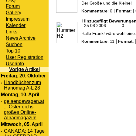
Der Große und die Kleine!
Forum
|
|
Kommentare
: 0
Format
:
Gallery
Impressum
Hinzugefügt
Bewertunge
Kalender
25.08.2006
0
Links
Hallo Frank! wäre wohl eine.
News Archive
|
Kommentare
: 11
Format
:
Suchen
Top 10
User Registration
Userinfo
Vorige Artikel
Freitag, 20. Oktober
·
Handbücher zum
Hanomag A-L 28
Montag, 10. April
·
gelaendewagen.at
... Österreichs
großes Online-
Allradmagazin!
Mittwoch, 05. April
·
CANADA: 14 Tage