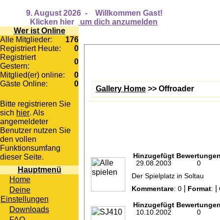
9. August 2026
-
Willkommen Gast!
Klicken hier
um dich anzumelden
Wer ist Online
Alle Mitglieder:
176
Registriert Heute:
0
Registriert
0
Gestern:
Mitglied(er) online:
0
Gäste Online:
0
Gallery Home
>> Offroader
Bitte registrieren Sie
sich
hier
. Als
angemeldeter
Benutzer nutzen Sie
den vollen
Funktionsumfang
Hinzugefügt
Bewertunge
dieser Seite.
29.08.2003
0
Hauptmenü
Der Spielplatz in Soltau
Home
|
|
Deine
Kommentare
: 0
Format
:
Einstellungen
Hinzugefügt
Bewertunge
Downloads
10.10.2002
0
FAQ