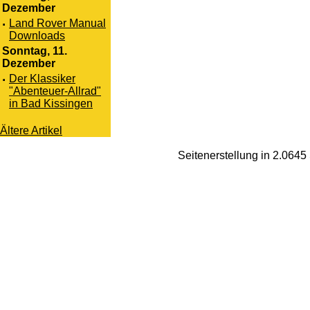
Dezember
·
Land Rover Manual
Downloads
Sonntag, 11.
Dezember
·
Der Klassiker
"Abenteuer-Allrad"
in Bad Kissingen
Ältere Artikel
Seitenerstellung in 2.064