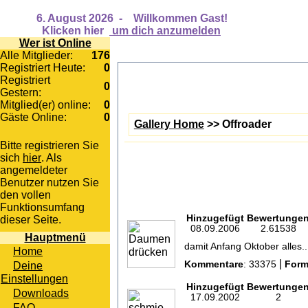
6. August 2026
-
Willkommen Gast!
Klicken hier
um dich anzumelden
Wer ist Online
Alle Mitglieder:
176
Registriert Heute:
0
Registriert
0
Gestern:
Mitglied(er) online:
0
Gäste Online:
0
Gallery Home
>> Offroader
Bitte registrieren Sie
sich
hier
. Als
angemeldeter
Benutzer nutzen Sie
den vollen
Funktionsumfang
Hinzugefügt
Bewertunge
dieser Seite.
08.09.2006
2.61538
Hauptmenü
damit Anfang Oktober alles..
Home
|
Deine
Kommentare
: 33375
Form
Einstellungen
Hinzugefügt
Bewertunge
Downloads
17.09.2002
2
FAQ