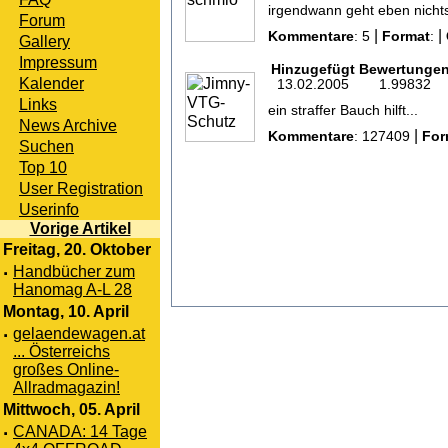
irgendwann geht eben nichts
Forum
|
|
Kommentare
: 5
Format
:
Gallery
Impressum
Hinzugefügt
Bewertunge
Kalender
13.02.2005
1.99832
Links
ein straffer Bauch hilft...
News Archive
|
Kommentare
: 127409
For
Suchen
Top 10
User Registration
Userinfo
Vorige Artikel
Freitag, 20. Oktober
·
Handbücher zum
Hanomag A-L 28
Montag, 10. April
·
gelaendewagen.at
... Österreichs
großes Online-
Allradmagazin!
Mittwoch, 05. April
·
CANADA: 14 Tage