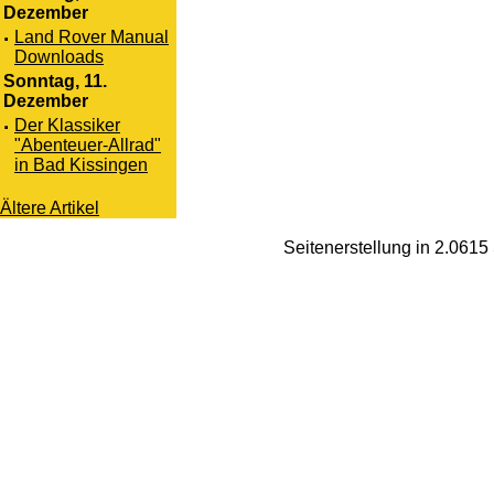
Dezember
·
Land Rover Manual
Downloads
Sonntag, 11.
Dezember
·
Der Klassiker
"Abenteuer-Allrad"
in Bad Kissingen
Ältere Artikel
Seitenerstellung in 2.061