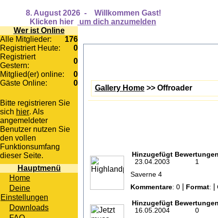
8. August 2026
-
Willkommen Gast!
Klicken hier
um dich anzumelden
Wer ist Online
Alle Mitglieder:
176
Registriert Heute:
0
Registriert
0
Gestern:
Mitglied(er) online:
0
Gäste Online:
0
Gallery Home
>> Offroader
Bitte registrieren Sie
sich
hier
. Als
angemeldeter
Benutzer nutzen Sie
den vollen
Funktionsumfang
Hinzugefügt
Bewertunge
dieser Seite.
23.04.2003
1
Hauptmenü
Saverne 4
Home
|
|
Deine
Kommentare
: 0
Format
:
Einstellungen
Hinzugefügt
Bewertunge
Downloads
16.05.2004
0
FAQ