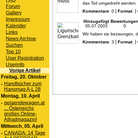
das Teil umgedreht werden.
Forum
|
|
Kommentare
: 0
Format
:
Gallery
Impressum
Hinzugefügt
Bewertunge
Kalender
05.07.2003
0
Links
Wir haben sie bezwungen, di
News Archive
|
|
Kommentare
: 3
Format
:
Suchen
Top 10
User Registration
Userinfo
Vorige Artikel
Freitag, 20. Oktober
·
Handbücher zum
Hanomag A-L 28
Montag, 10. April
·
gelaendewagen.at
... Österreichs
großes Online-
Allradmagazin!
Mittwoch, 05. April
·
CANADA: 14 Tage