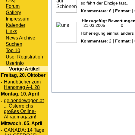
so fährt der Einzige fast...
Forum
|
|
Kommentare
: 6
Format
:
Gallery
Impressum
Hinzugefügt
Bewertunge
Kalender
21.03.2005
0
Links
Höherlegung einmal anders
News Archive
|
|
Kommentare
: 2
Format
:
Suchen
Top 10
User Registration
Userinfo
Vorige Artikel
Freitag, 20. Oktober
·
Handbücher zum
Hanomag A-L 28
Montag, 10. April
·
gelaendewagen.at
... Österreichs
großes Online-
Allradmagazin!
Mittwoch, 05. April
·
CANADA: 14 Tage