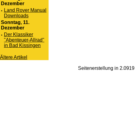
Dezember
·
Land Rover Manual
Downloads
Sonntag, 11.
Dezember
·
Der Klassiker
"Abenteuer-Allrad"
in Bad Kissingen
Ältere Artikel
Seitenerstellung in 2.091