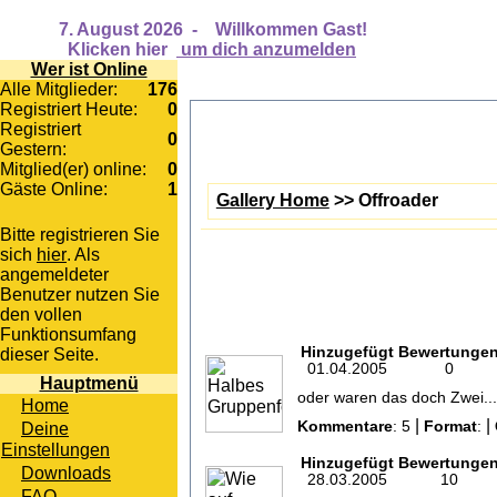
7. August 2026
-
Willkommen Gast!
Klicken hier
um dich anzumelden
Wer ist Online
Alle Mitglieder:
176
Registriert Heute:
0
Registriert
0
Gestern:
Mitglied(er) online:
0
Gäste Online:
1
Gallery Home
>> Offroader
Bitte registrieren Sie
sich
hier
. Als
angemeldeter
Benutzer nutzen Sie
den vollen
Funktionsumfang
Hinzugefügt
Bewertunge
dieser Seite.
01.04.2005
0
Hauptmenü
oder waren das doch Zwei...
Home
|
|
Deine
Kommentare
: 5
Format
:
Einstellungen
Hinzugefügt
Bewertunge
Downloads
28.03.2005
10
FAQ