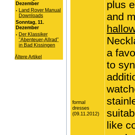
plus e
Dezember
·
Land Rover Manual
and m
Downloads
Sonntag, 11.
hallo
Dezember
·
Der Klassiker
Neckla
"Abenteuer-Allrad"
in Bad Kissingen
a fav
Ältere Artikel
to syn
additi
watche
stainl
formal
dresses
suitab
(09.11.2012)
like 