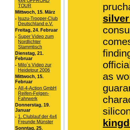
4x4 OFFROAD
pruch
TOUR
Mittwoch, 15. März
silve
·
Isuzu-Trooper-Club
Deutschland e.V.
consum
Freitag, 24. Februar
·
Super Video zum
comes
Nordlichter
Stammtisch
findin
Dienstag, 21.
Februar
offici
·
Milo´s Video zur
Heidetour 2006
as wo
Mittwoch, 15.
Februar
guara
·
All-4-Action GmbH
Reifen-Felgen-
charac
Fahrwerk
Donnerstag, 19.
silico
Januar
·
1. Clublauf der 4x4
kingd
Freunde Münster
Sonntag, 25.