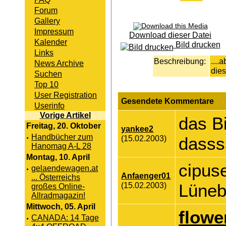
Forum
Gallery
Impressum
Download dieser Datei
Kalender
Bild drucken
Links
Beschreibung:
....
News Archive
dies
Suchen
Top 10
User Registration
Gesendete Kommentare
Userinfo
Vorige Artikel
das Bi
Freitag, 20. Oktober
yankee2
·
Handbücher zum
(15.02.2003)
dasss
Hanomag A-L 28
Montag, 10. April
cipuse
·
gelaendewagen.at
Anfaenger01
... Österreichs
(15.02.2003)
Lüneb
großes Online-
Allradmagazin!
Mittwoch, 05. April
flowe
·
CANADA: 14 Tage