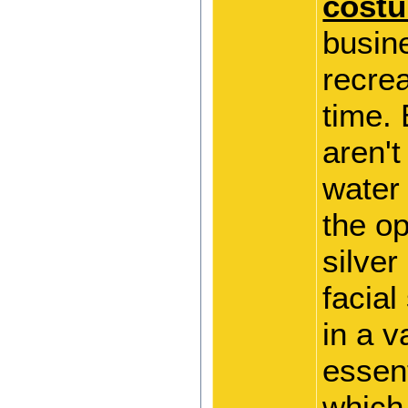
costu
busine
recrea
time. 
aren't
water
the o
silver
facial
in a v
essen
which 