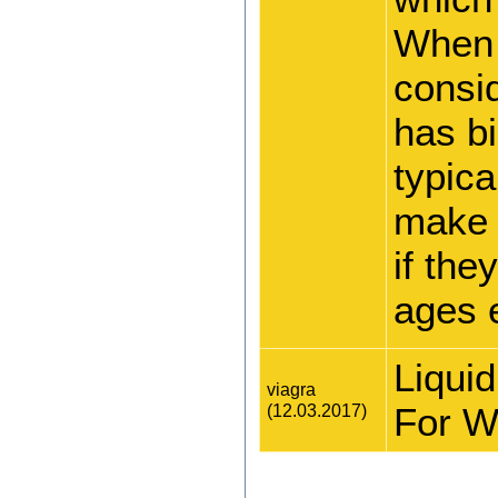
When 
consid
has b
typica
make 
if the
ages 
Liqui
viagra
(12.03.2017)
For W