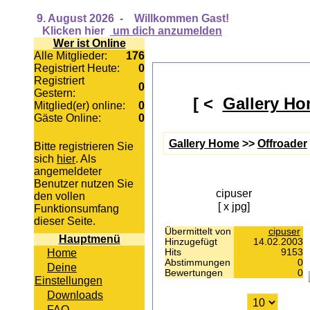
9. August 2026
-
Willkommen Gast!
Klicken hier
um dich anzumelden
Wer ist Online
Alle Mitglieder:
176
Registriert Heute:
0
Registriert
0
Gestern:
[ <
Gallery H
Mitglied(er) online:
0
Gäste Online:
0
Gallery Home
>>
Offroader
Bitte registrieren Sie
sich
hier
. Als
angemeldeter
Benutzer nutzen Sie
cipuser
den vollen
[ x jpg]
Funktionsumfang
dieser Seite.
Übermittelt von
cipuser
Hauptmenü
Hinzugefügt
14.02.2003
Home
Hits
9153
Abstimmungen
0
Deine
Bewertungen
0
Einstellungen
Downloads
FAQ