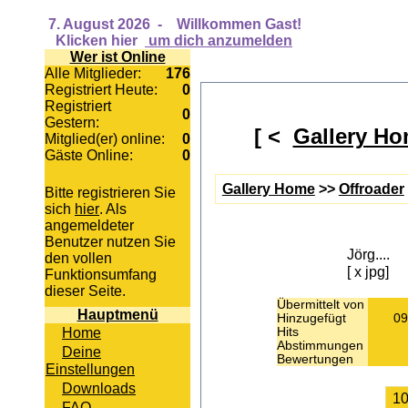
7. August 2026
-
Willkommen Gast!
Klicken hier
um dich anzumelden
Wer ist Online
Alle Mitglieder:
176
Registriert Heute:
0
Registriert
0
Gestern:
[ <
Gallery H
Mitglied(er) online:
0
Gäste Online:
0
Gallery Home
>>
Offroader
Bitte registrieren Sie
sich
hier
. Als
angemeldeter
Benutzer nutzen Sie
Jörg....
den vollen
[ x jpg]
Funktionsumfang
dieser Seite.
Übermittelt von
Hauptmenü
Hinzugefügt
09
Home
Hits
Abstimmungen
Deine
Bewertungen
Einstellungen
Downloads
FAQ