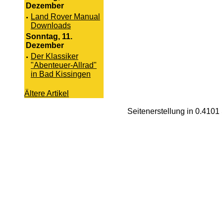
Dezember
·
Land Rover Manual
Downloads
Sonntag, 11.
Dezember
·
Der Klassiker
"Abenteuer-Allrad"
in Bad Kissingen
Ältere Artikel
Seitenerstellung in 0.410