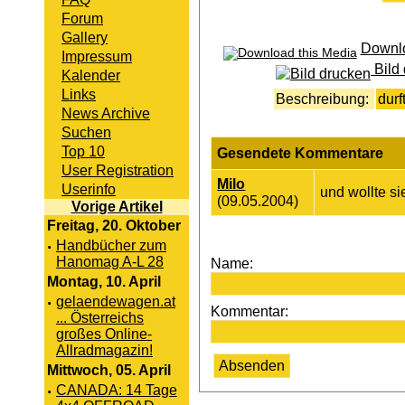
Forum
Gallery
Downlo
Impressum
Bild
Kalender
Links
Beschreibung:
durf
News Archive
Suchen
Top 10
Gesendete Kommentare
User Registration
Milo
Userinfo
und wollte s
(09.05.2004)
Vorige Artikel
Freitag, 20. Oktober
·
Handbücher zum
Hanomag A-L 28
Name:
Montag, 10. April
·
gelaendewagen.at
Kommentar:
... Österreichs
großes Online-
Allradmagazin!
Mittwoch, 05. April
·
CANADA: 14 Tage