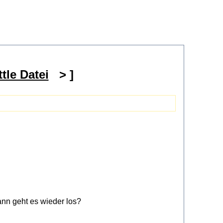
tle Datei
> ]