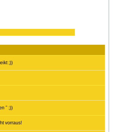
ikt ;))
n " ;))
ht vorraus!