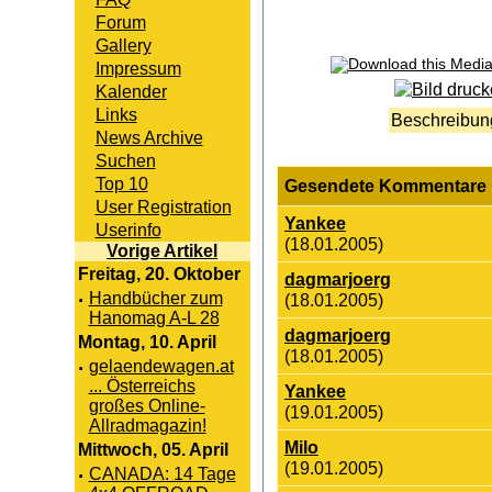
Forum
Gallery
Impressum
Kalender
Links
Beschreibun
News Archive
Suchen
Top 10
Gesendete Kommentare
User Registration
Yankee
Userinfo
(18.01.2005)
Vorige Artikel
Freitag, 20. Oktober
dagmarjoerg
·
Handbücher zum
(18.01.2005)
Hanomag A-L 28
dagmarjoerg
Montag, 10. April
(18.01.2005)
·
gelaendewagen.at
... Österreichs
Yankee
großes Online-
(19.01.2005)
Allradmagazin!
Milo
Mittwoch, 05. April
(19.01.2005)
·
CANADA: 14 Tage