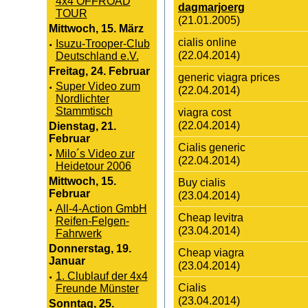
4x4 OFFROAD
dagmarjoerg
TOUR
(21.01.2005)
Mittwoch, 15. März
cialis online
·
Isuzu-Trooper-Club
(22.04.2014)
Deutschland e.V.
Freitag, 24. Februar
generic viagra prices
·
Super Video zum
(22.04.2014)
Nordlichter
Stammtisch
viagra cost
(22.04.2014)
Dienstag, 21.
Februar
Cialis generic
·
Milo´s Video zur
(22.04.2014)
Heidetour 2006
Mittwoch, 15.
Buy cialis
Februar
(23.04.2014)
·
All-4-Action GmbH
Cheap levitra
Reifen-Felgen-
(23.04.2014)
Fahrwerk
Donnerstag, 19.
Cheap viagra
Januar
(23.04.2014)
·
1. Clublauf der 4x4
Cialis
Freunde Münster
(23.04.2014)
Sonntag, 25.