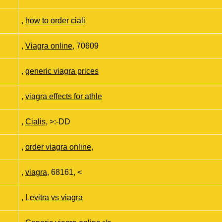
,
how to order ciali
,
Viagra online
, 70609
,
generic viagra prices
,
viagra effects for athle
,
Cialis
, >:-DD
,
order viagra online
,
,
viagra
, 68161, <
,
Levitra vs viagra