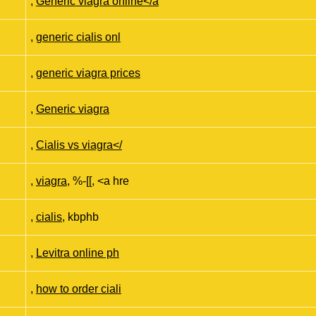
,
Generic viagra online</a
,
generic cialis onl
,
generic viagra prices
,
Generic viagra
,
Cialis vs viagra</
,
viagra
, %-[[, <a hre
,
cialis
, kbphb
,
Levitra online ph
,
how to order ciali