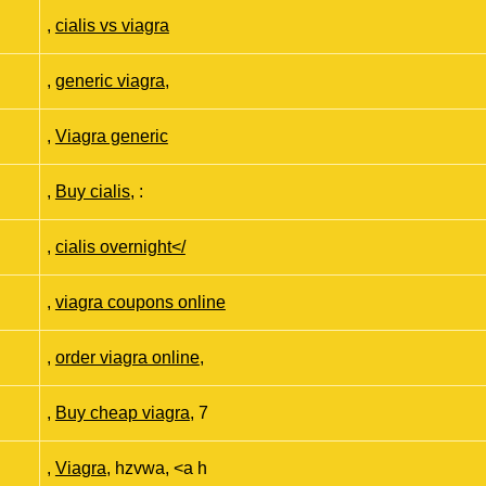
,
cialis vs viagra
,
generic viagra
,
,
Viagra generic
,
Buy cialis
, :
,
cialis overnight</
,
viagra coupons online
,
order viagra online
,
,
Buy cheap viagra
, 7
,
Viagra
, hzvwa, <a h