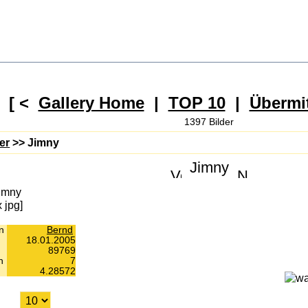
[ <
Gallery Home
|
TOP 10
|
Übermit
1397 Bilder
er
>> Jimny
Jimny
imny
x jpg]
on
Bernd
18.01.2005
89769
n
7
4.28572