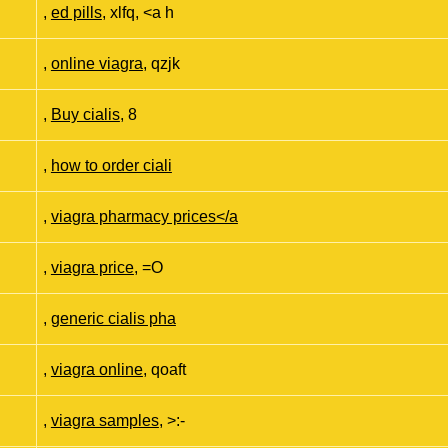
,
ed pills
, xlfq, <a h
,
online viagra
, qzjk
,
Buy cialis
, 8
,
how to order ciali
,
viagra pharmacy prices</a
,
viagra price
, =O
,
generic cialis pha
,
viagra online
, qoaft
,
viagra samples
, >:-