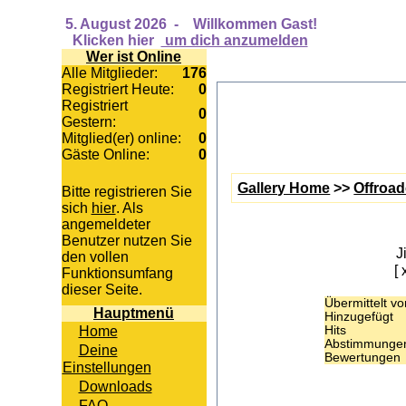
5. August 2026
-
Willkommen Gast!
Klicken hier
um dich anzumelden
Wer ist Online
Alle Mitglieder:
176
Registriert Heute:
0
Registriert
0
Gestern:
Mitglied(er) online:
0
Gäste Online:
0
Gallery Home
>>
Offroad
Bitte registrieren Sie
sich
hier
. Als
angemeldeter
Benutzer nutzen Sie
J
den vollen
[ 
Funktionsumfang
dieser Seite.
Übermittelt v
Hauptmenü
Hinzugefügt
Home
Hits
Abstimmunge
Deine
Bewertungen
Einstellungen
Downloads
FAQ