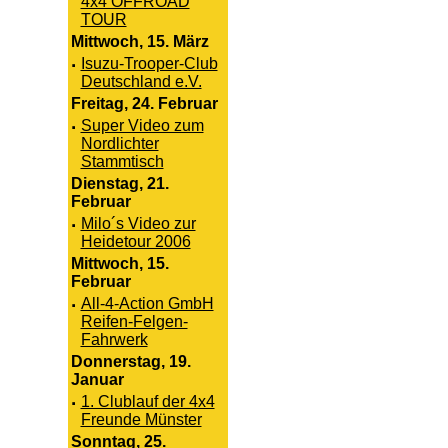
4x4 OFFROAD
TOUR
Mittwoch, 15. März
·
Isuzu-Trooper-Club
Deutschland e.V.
Freitag, 24. Februar
·
Super Video zum
Nordlichter
Stammtisch
Dienstag, 21.
Februar
·
Milo´s Video zur
Heidetour 2006
Mittwoch, 15.
Februar
·
All-4-Action GmbH
Reifen-Felgen-
Fahrwerk
Donnerstag, 19.
Januar
·
1. Clublauf der 4x4
Freunde Münster
Sonntag, 25.