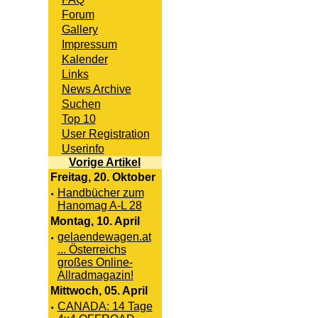
Forum
Gallery
Impressum
Kalender
Links
News Archive
Suchen
Top 10
User Registration
Userinfo
Vorige Artikel
Freitag, 20. Oktober
·
Handbücher zum
Hanomag A-L 28
Montag, 10. April
·
gelaendewagen.at
... Österreichs
großes Online-
Allradmagazin!
Mittwoch, 05. April
·
CANADA: 14 Tage