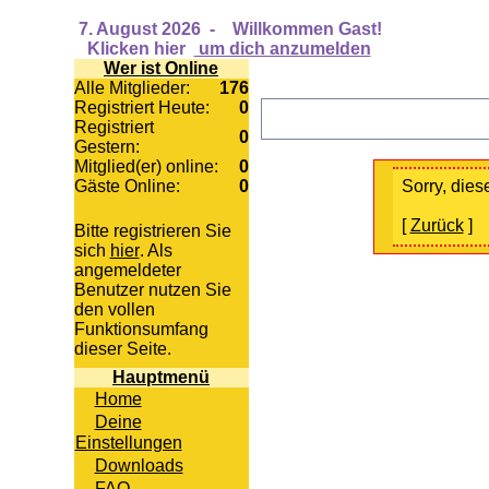
7. August 2026
-
Willkommen Gast!
Klicken hier
um dich anzumelden
Wer ist Online
Alle Mitglieder:
176
Registriert Heute:
0
Registriert
0
Gestern:
Mitglied(er) online:
0
Gäste Online:
0
Sorry, diese
[
Zurück
]
Bitte registrieren Sie
sich
hier
. Als
angemeldeter
Benutzer nutzen Sie
den vollen
Funktionsumfang
dieser Seite.
Hauptmenü
Home
Deine
Einstellungen
Downloads
FAQ