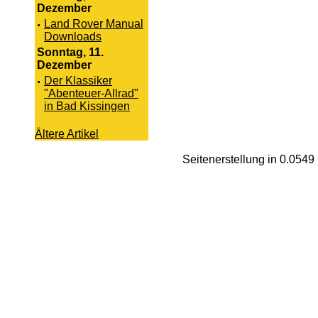
Dezember
·
Land Rover Manual
Downloads
Sonntag, 11.
Dezember
·
Der Klassiker
"Abenteuer-Allrad"
in Bad Kissingen
Ältere Artikel
Seitenerstellung in 0.054