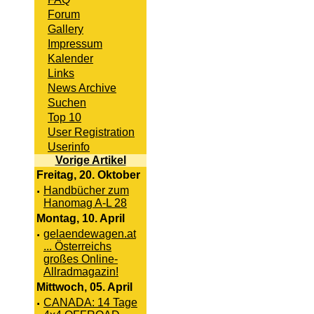
Forum
Gallery
Impressum
Kalender
Links
News Archive
Suchen
Top 10
User Registration
Userinfo
Vorige Artikel
Freitag, 20. Oktober
·
Handbücher zum
Hanomag A-L 28
Montag, 10. April
·
gelaendewagen.at
... Österreichs
großes Online-
Allradmagazin!
Mittwoch, 05. April
·
CANADA: 14 Tage