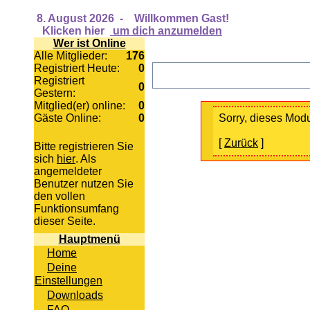
8. August 2026
-
Willkommen Gast!
Klicken hier
um dich anzumelden
Wer ist Online
Alle Mitglieder:
176
Registriert Heute:
0
Registriert
0
Gestern:
Mitglied(er) online:
0
Gäste Online:
0
Sorry, dieses Modul
[
Zurück
]
Bitte registrieren Sie
sich
hier
. Als
angemeldeter
Benutzer nutzen Sie
den vollen
Funktionsumfang
dieser Seite.
Hauptmenü
Home
Deine
Einstellungen
Downloads
FAQ