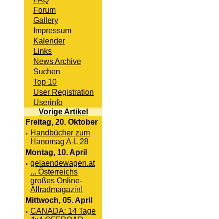
Forum
Gallery
Impressum
Kalender
Links
News Archive
Suchen
Top 10
User Registration
Userinfo
Vorige Artikel
Freitag, 20. Oktober
·
Handbücher zum
Hanomag A-L 28
Montag, 10. April
·
gelaendewagen.at
... Österreichs
großes Online-
Allradmagazin!
Mittwoch, 05. April
·
CANADA: 14 Tage