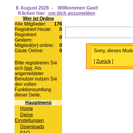
8. August 2026
-
Willkommen Gast!
Klicken hier
um dich anzumelden
Wer ist Online
Alle Mitglieder:
176
Registriert Heute:
0
Registriert
0
Gestern:
Mitglied(er) online:
0
Gäste Online:
0
Sorry, dieses Modul
[
Zurück
]
Bitte registrieren Sie
sich
hier
. Als
angemeldeter
Benutzer nutzen Sie
den vollen
Funktionsumfang
dieser Seite.
Hauptmenü
Home
Deine
Einstellungen
Downloads
FAQ