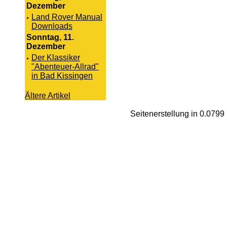
Dezember
·
Land Rover Manual
Downloads
Sonntag, 11.
Dezember
·
Der Klassiker
"Abenteuer-Allrad"
in Bad Kissingen
Ältere Artikel
Seitenerstellung in 0.079