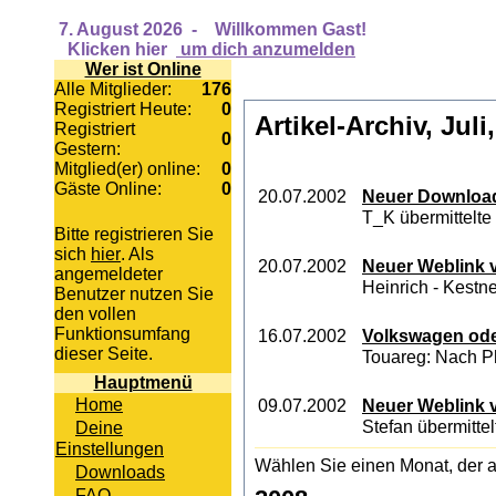
7. August 2026
-
Willkommen Gast!
Klicken hier
um dich anzumelden
Wer ist Online
Alle Mitglieder:
176
Registriert Heute:
0
Artikel-Archiv, Juli
Registriert
0
Gestern:
Mitglied(er) online:
0
Gäste Online:
0
20.07.2002
Neuer Download
T_K übermittelte
Bitte registrieren Sie
sich
hier
. Als
20.07.2002
Neuer Weblink v
angemeldeter
Heinrich - Kestne
Benutzer nutzen Sie
den vollen
Funktionsumfang
16.07.2002
Volkswagen ode
dieser Seite.
Touareg: Nach Ph
Hauptmenü
Home
09.07.2002
Neuer Weblink v
Stefan übermittel
Deine
Einstellungen
Wählen Sie einen Monat, der a
Downloads
FAQ