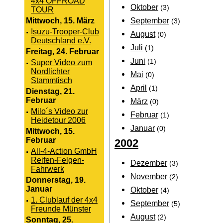
4x4 OFFROAD
Oktober
(3)
TOUR
September
Mittwoch, 15. März
(3)
·
Isuzu-Trooper-Club
August
(0)
Deutschland e.V.
Juli
(1)
Freitag, 24. Februar
Juni
(1)
·
Super Video zum
Nordlichter
Mai
(0)
Stammtisch
April
(1)
Dienstag, 21.
Februar
März
(0)
·
Milo´s Video zur
Februar
(1)
Heidetour 2006
Januar
(0)
Mittwoch, 15.
Februar
2002
·
All-4-Action GmbH
Reifen-Felgen-
Dezember
(3)
Fahrwerk
November
(2)
Donnerstag, 19.
Januar
Oktober
(4)
·
1. Clublauf der 4x4
September
(5)
Freunde Münster
August
(2)
Sonntag, 25.