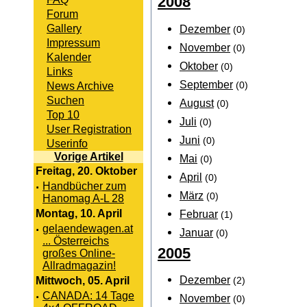
2008
Forum
Gallery
Dezember
(0)
Impressum
November
(0)
Kalender
Oktober
(0)
Links
September
News Archive
(0)
Suchen
August
(0)
Top 10
Juli
(0)
User Registration
Juni
(0)
Userinfo
Vorige Artikel
Mai
(0)
Freitag, 20. Oktober
April
(0)
·
Handbücher zum
März
(0)
Hanomag A-L 28
Februar
Montag, 10. April
(1)
·
gelaendewagen.at
Januar
(0)
... Österreichs
2005
großes Online-
Allradmagazin!
Dezember
Mittwoch, 05. April
(2)
·
CANADA: 14 Tage
November
(0)