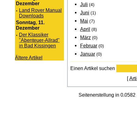
Dezember
Juli
(4)
·
Land Rover Manual
Juni
(1)
Downloads
Mai
(7)
Sonntag, 11.
Dezember
April
(8)
·
Der Klassiker
März
(0)
"Abenteuer-Allrad"
Februar
in Bad Kissingen
(0)
Januar
(0)
Ältere Artikel
Einen Artikel suchen
[
Art
Seitenerstellung in 0.058