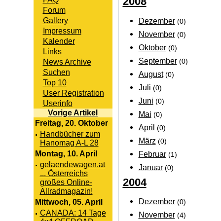
2008
Forum
Gallery
Dezember
(0)
Impressum
November
(0)
Kalender
Oktober
(0)
Links
September
News Archive
(0)
Suchen
August
(0)
Top 10
Juli
(0)
User Registration
Juni
(0)
Userinfo
Vorige Artikel
Mai
(0)
Freitag, 20. Oktober
April
(0)
·
Handbücher zum
März
(0)
Hanomag A-L 28
Februar
Montag, 10. April
(1)
·
gelaendewagen.at
Januar
(0)
... Österreichs
2004
großes Online-
Allradmagazin!
Dezember
Mittwoch, 05. April
(0)
·
CANADA: 14 Tage
November
(4)