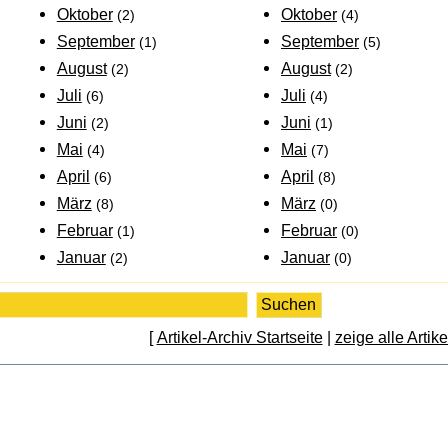
Oktober
Oktober
(2)
(4)
September
September
(1)
(5)
August
August
(2)
(2)
Juli
Juli
(6)
(4)
Juni
Juni
(2)
(1)
Mai
Mai
(4)
(7)
April
April
(6)
(8)
März
März
(8)
(0)
Februar
Februar
(1)
(0)
Januar
Januar
(2)
(0)
[
Artikel-Archiv Startseite
|
zeige alle Artike