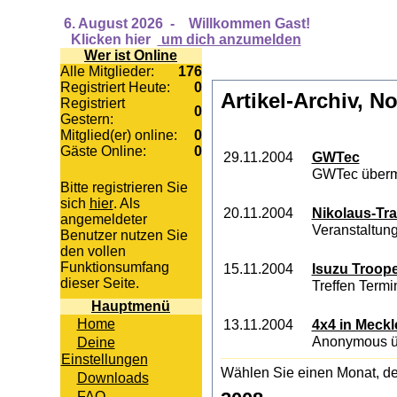
6. August 2026
-
Willkommen Gast!
Klicken hier
um dich anzumelden
Wer ist Online
Alle Mitglieder:
176
Registriert Heute:
0
Artikel-Archiv, N
Registriert
0
Gestern:
Mitglied(er) online:
0
Gäste Online:
0
29.11.2004
GWTec
GWTec übermit
Bitte registrieren Sie
sich
hier
. Als
20.11.2004
Nikolaus-Tra
angemeldeter
Veranstaltun
Benutzer nutzen Sie
den vollen
Funktionsumfang
15.11.2004
Isuzu Troope
dieser Seite.
Treffen Termi
Hauptmenü
Home
13.11.2004
4x4 in Meck
Anonymous übe
Deine
Einstellungen
Wählen Sie einen Monat, de
Downloads
FAQ