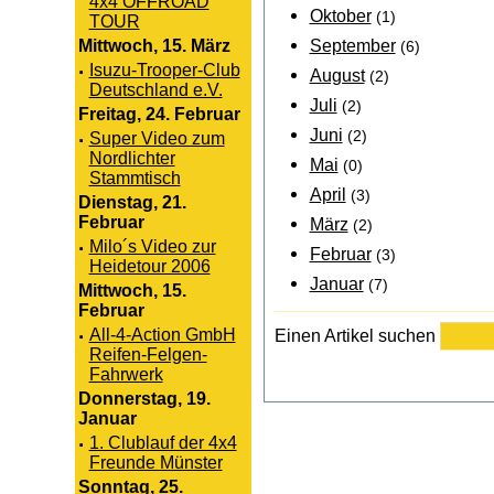
4x4 OFFROAD
Oktober
(1)
TOUR
September
Mittwoch, 15. März
(6)
·
Isuzu-Trooper-Club
August
(2)
Deutschland e.V.
Juli
(2)
Freitag, 24. Februar
Juni
(2)
·
Super Video zum
Nordlichter
Mai
(0)
Stammtisch
April
(3)
Dienstag, 21.
Februar
März
(2)
·
Milo´s Video zur
Februar
(3)
Heidetour 2006
Januar
(7)
Mittwoch, 15.
Februar
·
All-4-Action GmbH
Einen Artikel suchen
Reifen-Felgen-
Fahrwerk
Donnerstag, 19.
Januar
·
1. Clublauf der 4x4
Freunde Münster
Sonntag, 25.